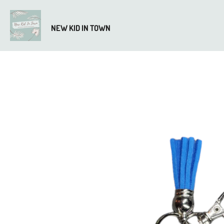
Ga
direct
NEW KID IN TOWN
naar
de
hoofdinhoud