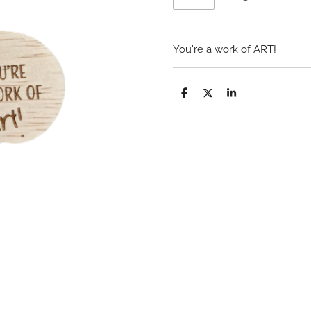
You're a work of ART!
D
D
S
e
e
h
l
e
a
e
l
r
n
e