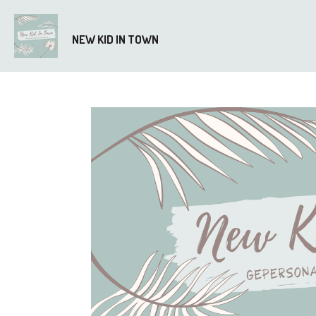
Ga
direct
NEW KID IN TOWN
naar
de
hoofdinhoud