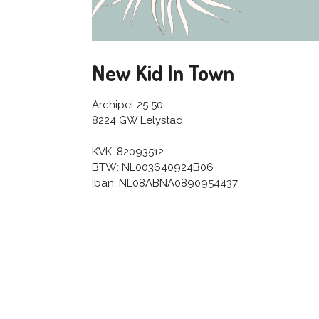
New Kid In Town
Archipel 25 50
8224 GW Lelystad
KVK: 82093512
BTW: NL003640924B06
Iban: NL08ABNA0890954437