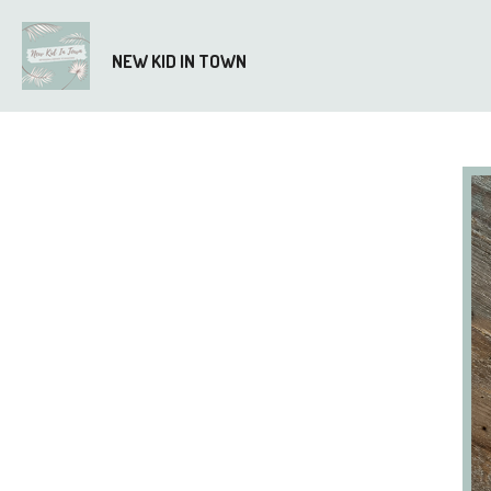
Ga
direct
NEW KID IN TOWN
naar
de
hoofdinhoud