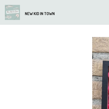
Ga
direct
NEW KID IN TOWN
naar
de
hoofdinhoud