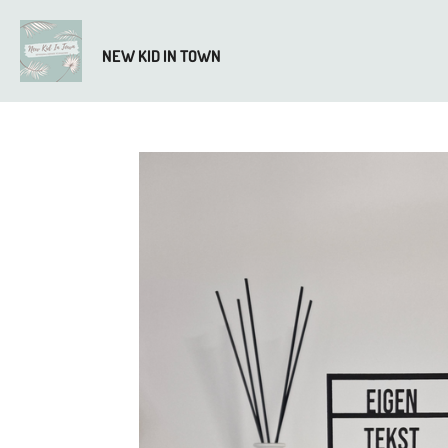
Ga
direct
NEW KID IN TOWN
naar
de
hoofdinhoud