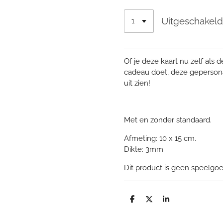
Uitgeschakel
Of je deze kaart nu zelf als d
cadeau doet, deze gepersonal
uit zien!
Met en zonder standaard.
Afmeting: 10 x 15 cm.
Dikte: 3mm
Dit product is geen speelgoe
D
D
S
e
e
h
l
e
a