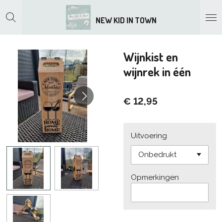
Ga
NEW KID IN TOWN
direct
naar
de
hoofdinhoud
Wijnkist en
wijnrek in één
€ 12,95
Uitvoering
Opmerkingen